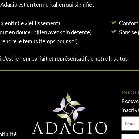
Adagio est un terme italien qui signifie :
alentir (le vieillissement)
Confort
out en douceur (lien avec soin détente)
Sans se 
rendre le temps (temps pour soi)
 c’est le nom parfait et représentatif de notre Institut.
INFOL
Recevez
inscriv
Nom
tialité
Courrie