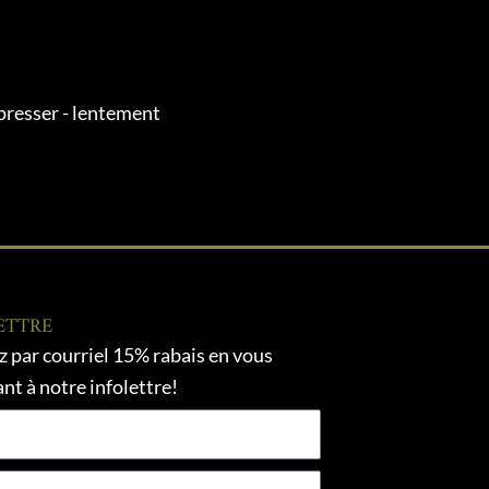
presser - lentement
ETTRE
 par courriel 15% rabais en vous
ant à notre infolettre!
l