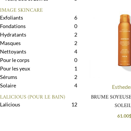
IMAGE SKINCARE
Exfoliants
6
Fondations
0
Hydratants
2
Masques
2
Nettoyants
4
Pour le corps
0
Pour les yeux
1
Sérums
2
Solaire
4
Esthed
BRUME SOYEUSE
LALICIOUS (POUR LE BAIN)
SOLEI
Lalicious
12
61.00