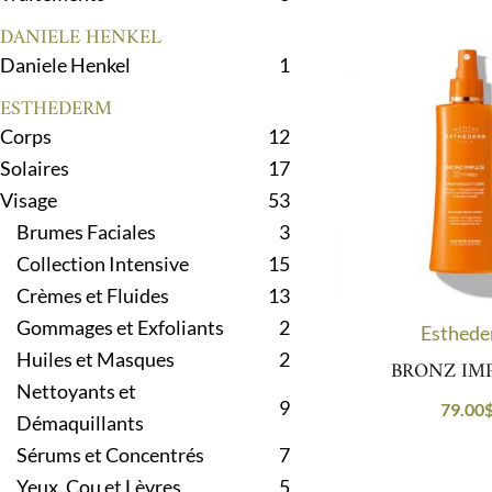
DANIELE HENKEL
Daniele Henkel
1
ESTHEDERM
Corps
12
Solaires
17
Visage
53
Brumes Faciales
3
Collection Intensive
15
Crèmes et Fluides
13
Gommages et Exfoliants
2
Esthed
Huiles et Masques
2
BRONZ IM
Nettoyants et
9
79.00
Démaquillants
Sérums et Concentrés
7
Yeux, Cou et Lèvres
5