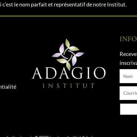
 c’est le nom parfait et représentatif de notre Institut.
INF
Recevez
inscriv
Nom
tialité
Courrie