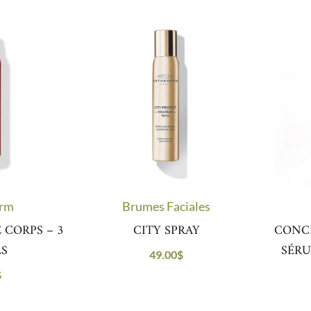
erm
Brumes Faciales
 CORPS – 3
CITY SPRAY
CONC
LS
SÉR
49.00
$
$