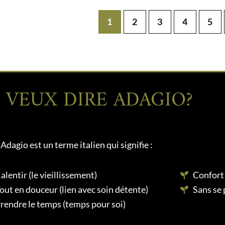
1
2
3
4
5
 VEUX DIRE ADAGIO?
Adagio est un terme italien qui signifie :
alentir (le vieillissement)
Confort
out en douceur (lien avec soin détente)
Sans se 
rendre le temps (temps pour soi)