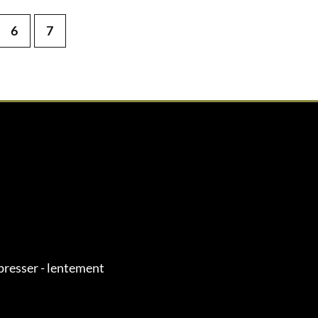
6
7
presser - lentement