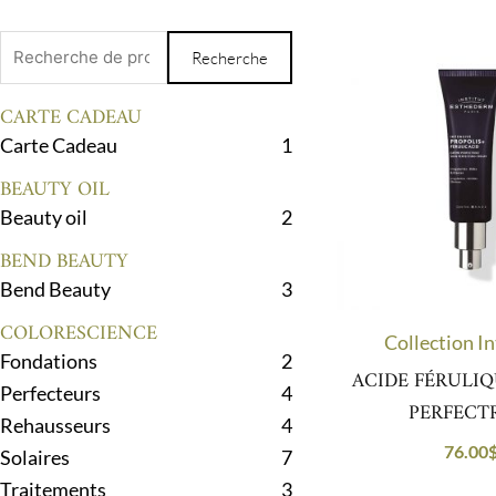
Recherche
Recherche
pour :
CARTE CADEAU
Carte Cadeau
1
BEAUTY OIL
Beauty oil
2
BEND BEAUTY
Bend Beauty
3
COLORESCIENCE
Collection I
Fondations
2
ACIDE FÉRULI
Perfecteurs
4
PERFECT
Rehausseurs
4
76.00
Solaires
7
Traitements
3