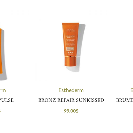
erm
Esthederm
B
PULSE
BRONZ REPAIR SUNKISSED
BRUME
$
99.00
$