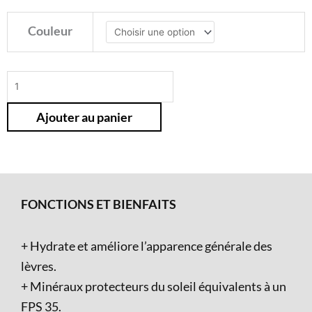
quantité
Couleur
de
Brillant
à
lèvres
Ajouter au panier
protection
fps
35
Lip
Shines
FONCTIONS ET BIENFAITS
+ Hydrate et améliore l’apparence générale des
lèvres.
+ Minéraux protecteurs du soleil équivalents à un
FPS 35.