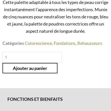
Cette palette adaptable à tous les types de peau corrige
instantanément l’apparence des imperfections. Munie
de cinq nuances pour neutraliser les tons de rouge, bleu
et jaune, la palette de poudres correctrices offre un
aspect naturel de longue durée.
Catégories
Colorescience
,
Fondations
,
Rehausseurs
quantité
de
Ajouter au panier
Palette
poudres
correctrices
FONCTIONS ET BIENFAITS