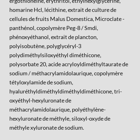
ergothioneine, érythritol, éthylhexylglycérine,
homarine Hcl, lécithine, extrait de culture de
cellules de fruits Malus Domestica, Microclate -
panthénol, copolymère Peg-8 / Smdi,
phénoxyéthanol, extrait de plancton,
polyisobutène, polyglycéryl-3
polydiméthylsiloxyéthyl diméthicone,
polysorbate 20, acide acryloyldiméthyltaurate de
sodium / méthacrylamidolaurique, copolymère
tétyloxylamide de sodium,
hyaluréthyldiméthyldiméthyldiméthicone, tri-
oxyéthyl-hexyluronate de
méthacrylamidolaurique, polyéthylène-
hexyluronate de méthyle, siloxyl-oxyde de
méthyle xyluronate de sodium.