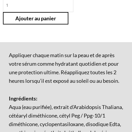
quantité
de
Ajouter au panier
PREVENTION+protection
hydratante
ultime
fps
50
Appliquer chaque matin sur la peau et de après
votre sérum comme hydratant quotidien et pour
une protection ultime. Réappliquez toutes les 2
heures lorsqu’il est exposé au soleil ou au besoin.
Ingrédients:
Aqua (eau purifiée), extrait d’Arabidopsis Thaliana,
cétéaryl diméthicone, cétyl Peg / Ppg-10/1
diméthicone, cyclopentasiloxane, disodique Edta,