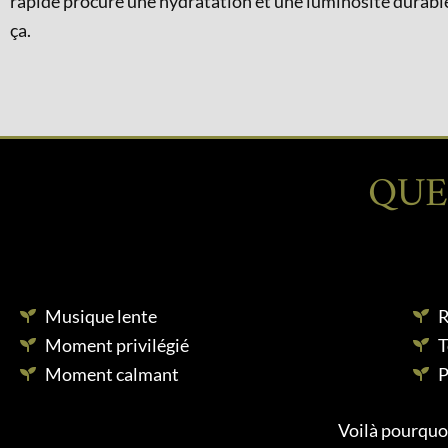
rapide procure une hydratation et une luminosité durable
ça.
QUE
Musique lente
R
Moment privilégié
T
Moment calmant
P
Voilà pourquoi