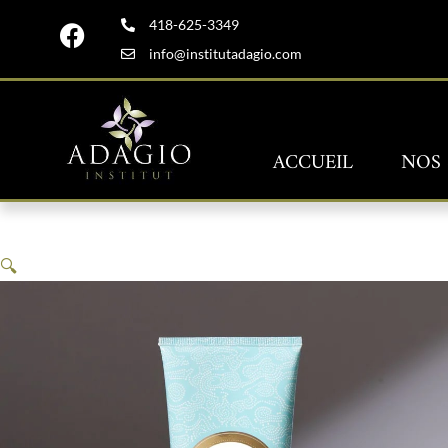
Aller
418-625-3349
F
au
a
info@institutadagio.com
contenu
c
e
b
o
ACCUEIL
NOS 
o
k
🔍