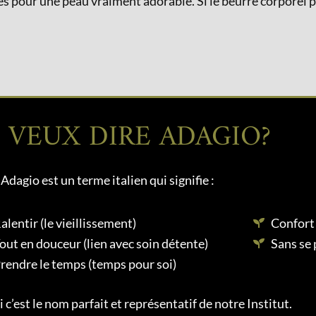
s pour une peau vraiment adorable. Si le beurre corporel pe
 VEUX DIRE ADAGIO?
Adagio est un terme italien qui signifie :
alentir (le vieillissement)
Confort
out en douceur (lien avec soin détente)
Sans se 
rendre le temps (temps pour soi)
 c’est le nom parfait et représentatif de notre Institut.