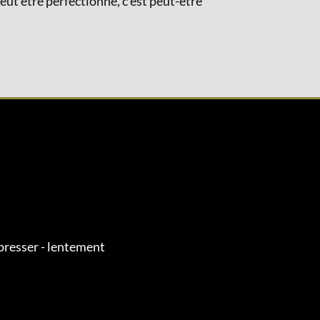
ut être perfectionné, c’est peut-être
presser - lentement