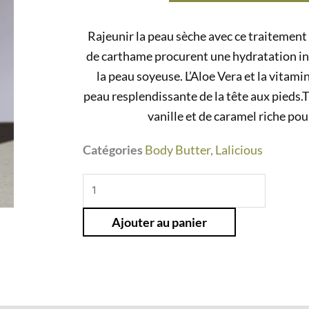
Rajeunir la peau sèche avec ce traitement 
de carthame procurent une hydratation int
la peau soyeuse.
L’Aloe Vera et la vitami
peau resplendissante de la tête aux pieds.
T
vanille et de caramel riche po
Catégories
Body Butter
,
Lalicious
quantité
de
Ajouter au panier
Sugar
Reef
-
Body
Butter