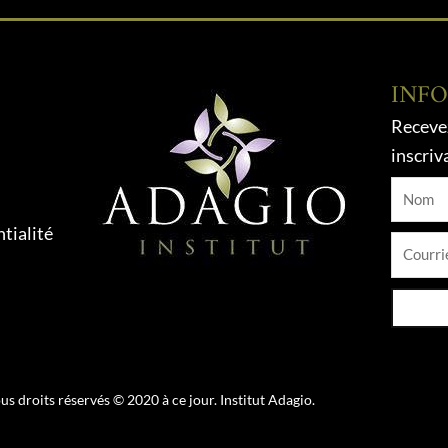
INF
Recevez
inscriv
Nom
tialité
Courrie
us droits réservés © 2020 à ce jour. Institut Adagio.