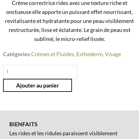
Crème correctrice rides avec une texture riche et
onctueuse elle apporte un puissant effet nourrissant,
revitalisante et hydratante pour une peau visiblement
restructurée, lisse et éclatante. Le grain de peau est
sublimé, le micro-relief lissée.
Catégories
Crèmes et Fluides
,
Esthederm
,
Visage
quantité
de
Ajouter au panier
Crème
correctrice
rides
BIENFAITS
Les rides et les ridules paraissent visiblement