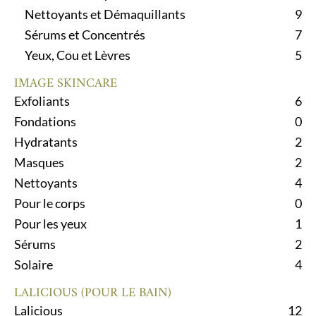
Nettoyants et Démaquillants
9
Sérums et Concentrés
7
Yeux, Cou et Lèvres
5
IMAGE SKINCARE
Exfoliants
6
Fondations
0
Hydratants
2
Masques
2
Nettoyants
4
Pour le corps
0
Pour les yeux
1
Sérums
2
Solaire
4
LALICIOUS (POUR LE BAIN)
Lalicious
12