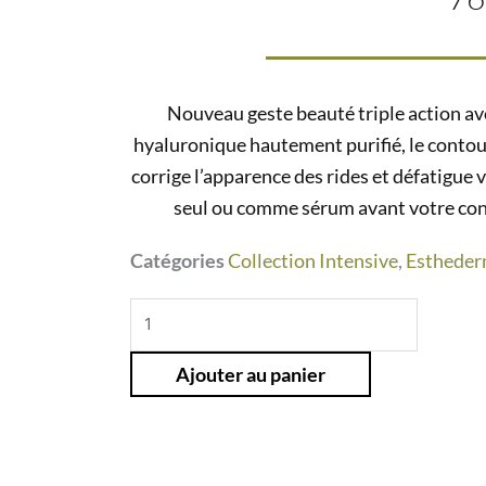
Nouveau geste beauté triple action av
hyaluronique hautement purifié, le contour
corrige l’apparence des rides et défatigue 
seul ou comme sérum avant votre conto
Catégories
Collection Intensive
,
Esthede
quantité
de
Ajouter au panier
Intensif
hyaluronic
sérum
contour