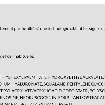
yeux
ment purifié alliée à une technologie ciblant les signes de
e l’oeil habituelle.
, ETHYLHEXYL PALMITATE, HYDROXYETHYL ACRYLAT
IUM HYALURONATE, SQUALANE, PENTYLENE GLYCOL,
LYCERYL ACRYLATE/ACRYLIC ACID COPOLYMER, POLY
 ADENOSINE, NEORUSCOGENIN, SORBITAN ISOSTEARA
INARIA DIGITATA EXTRACT.[ES561]