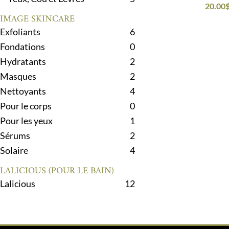
20.00
IMAGE SKINCARE
Exfoliants
6
Fondations
0
Hydratants
2
Masques
2
Nettoyants
4
Pour le corps
0
Pour les yeux
1
Sérums
2
Solaire
4
LALICIOUS (POUR LE BAIN)
Lalicious
12