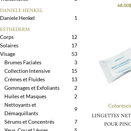
68.00
DANIELE HENKEL
Daniele Henkel
1
ESTHEDERM
Corps
12
Solaires
17
Visage
53
Brumes Faciales
3
Collection Intensive
15
Crèmes et Fluides
13
Gommages et Exfoliants
2
Huiles et Masques
2
Nettoyants et
Coloresci
9
Démaquillants
LINGETTES NE
Sérums et Concentrés
7
POUR PIN
Yeux, Cou et Lèvres
5