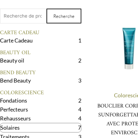
Recherche
Recherche
pour :
CARTE CADEAU
Carte Cadeau
1
BEAUTY OIL
Beauty oil
2
BEND BEAUTY
Bend Beauty
3
COLORESCIENCE
Coloresci
Fondations
2
BOUCLIER COR
Perfecteurs
4
SUNFORGETTAB
Rehausseurs
4
AVEC PROT
Solaires
7
ENVIROSC
Traitements
3