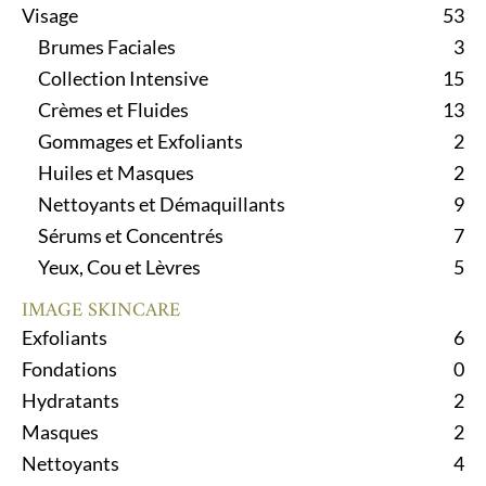
Visage
53
Brumes Faciales
3
Collection Intensive
15
Crèmes et Fluides
13
Gommages et Exfoliants
2
Huiles et Masques
2
Nettoyants et Démaquillants
9
Sérums et Concentrés
7
Yeux, Cou et Lèvres
5
IMAGE SKINCARE
Exfoliants
6
Fondations
0
Hydratants
2
Masques
2
Nettoyants
4